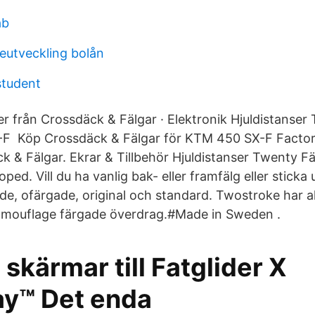
ab
eutveckling bolån
student
r från Crossdäck & Fälgar · Elektronik Hjuldistanse
-F Köp Crossdäck & Fälgar för KTM 450 SX-F Factor
 & Fälgar. Ekrar & Tillbehör Hjuldistanser Twenty F
ped. Vill du ha vanlig bak- eller framfälg eller sticka 
, ofärgade, original och standard. Twostroke har al
mouflage färgade överdrag.#Made in Sweden .
skärmar till Fatglider X
y™ Det enda