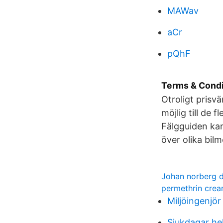
MAWav
aCr
pQhF
Terms & Condi
Otroligt prisvä
möjlig till de 
Fälgguiden kan
över olika bilmo
Johan norberg 
permethrin cre
Miljöingenjör
Sjukdagar he