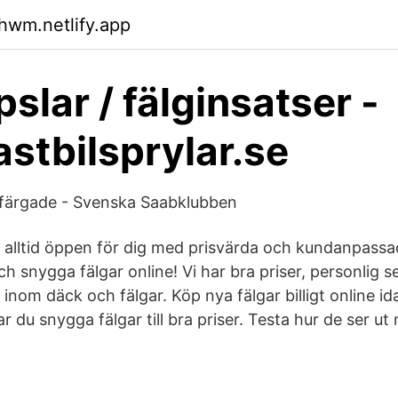
hwm.netlify.app
slar / fälginsatser -
stbilsprylar.se
 färgade - Svenska Saabklubben
r alltid öppen för dig med prisvärda och kundanpass
 och snygga fälgar online! Vi har bra priser, personlig 
t inom däck och fälgar. Köp nya fälgar billigt online i
 du snygga fälgar till bra priser. Testa hur de ser ut