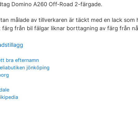
dtag Domino A260 Off-Road 2-färgade.
Ytan målade av tillverkaren är täckt med en lack som
färg från bil fälgar liknar borttagning av färg från 
dstillagg
ett bra efternamn
teliabutiken jönköping
borg
rdale
ikipedia