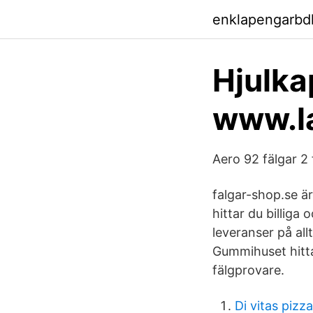
enklapengarbd
Hjulkap
www.la
Aero 92 fälgar 2
falgar-shop.se ä
hittar du billiga
leveranser på all
Gummihuset hittar
fälgprovare.
Di vitas pizza