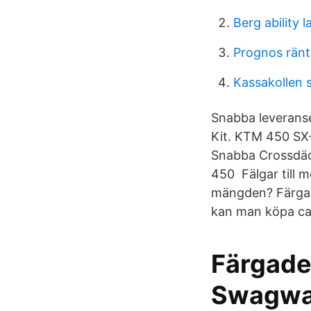
Berg ability l
Prognos ränt
Kassakollen 
Snabba leveranse
Kit. KTM 450 SX
Snabba Crossdäck
450 Fälgar till mo
mängden? Färgade
kan man köpa ca
Färgade 
Swagwa