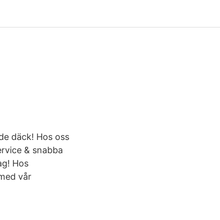
ade däck! Hos oss
service & snabba
dag! Hos
 med vår