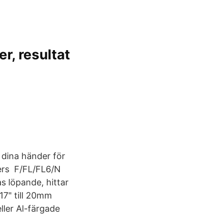
r, resultat
 dina händer för
ppers F/FL/FL6/N
s löpande, hittar
 17" till 20mm
ller Al-färgade