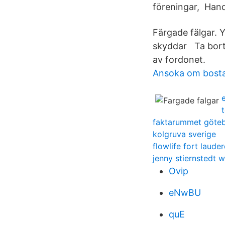
föreningar, Han
Färgade fälgar. 
skyddar Ta bort 
av fordonet.
Ansoka om bosta
faktarummet göte
kolgruva sverige
flowlife fort laude
jenny stiernstedt w
Ovip
eNwBU
quE