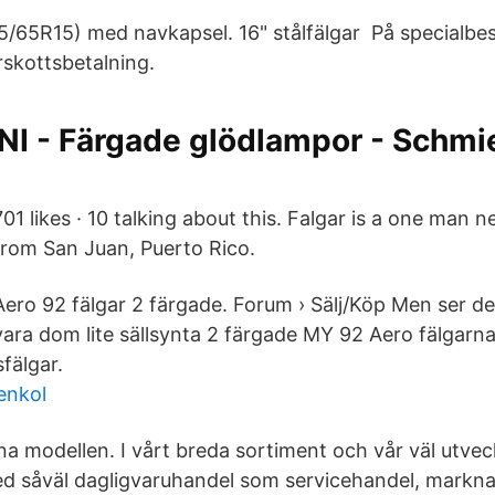
85/65R15) med navkapsel. 16" stålfälgar På specialbes
rskottsbetalning.
I - Färgade glödlampor - Schm
701 likes · 10 talking about this. Falgar is a one man n
from San Juan, Puerto Rico.
Aero 92 fälgar 2 färgade. Forum › Sälj/Köp Men ser det
vara dom lite sällsynta 2 färgade MY 92 Aero fälgarn
fälgar.
tenkol
a modellen. I vårt breda sortiment och vår väl utveck
d såväl dagligvaruhandel som servicehandel, markna