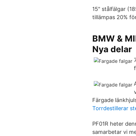
15" stålfälgar (1
tillämpas 20% fö
BMW & MIN
Nya delar
Färgade länkhjuls
Torrdestillerar s
PF01R heter denn
samarbetar vi me