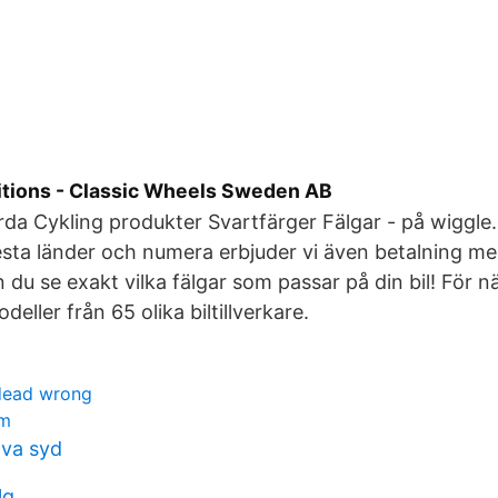
tions - Classic Wheels Sweden AB
rda Cykling produkter Svartfärger Fälgar - på wiggle.s
flesta länder och numera erbjuder vi även betalning me
 du se exakt vilka fälgar som passar på din bil! För n
deller från 65 olika biltillverkare.
dead wrong
am
 va syd
lg