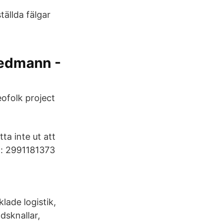
tällda fälgar
iedmann -
eofolk project
ta inte ut att
a: 2991181373
lade logistik,
dsknallar,