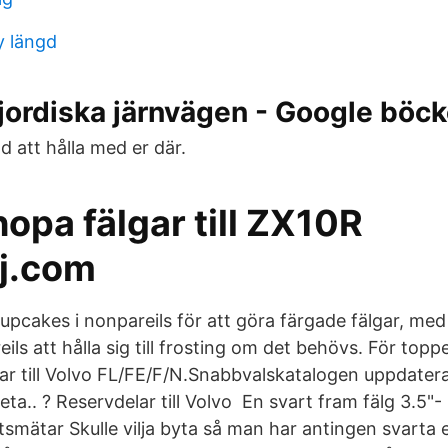
y längd
ordiska järnvägen - Google böcke
 att hålla med er där.
opa fälgar till ZX10R
j.com
upcakes i nonpareils för att göra färgade fälgar, med
eils att hålla sig till frosting om det behövs. För to
ar till Volvo FL/FE/F/N.Snabbvalskatalogen uppdatera
leta.. ? Reservdelar till Volvo En svart fram fälg 3.5"-
tsmätar Skulle vilja byta så man har antingen svarta e