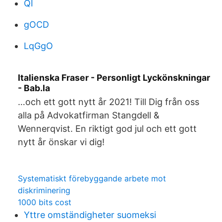
QI
gOCD
LqGgO
Italienska Fraser - Personligt Lyckönskningar
- Bab.la
…och ett gott nytt år 2021! Till Dig från oss
alla på Advokatfirman Stangdell &
Wennerqvist. En riktigt god jul och ett gott
nytt år önskar vi dig!
Systematiskt förebyggande arbete mot
diskriminering
1000 bits cost
Yttre omständigheter suomeksi