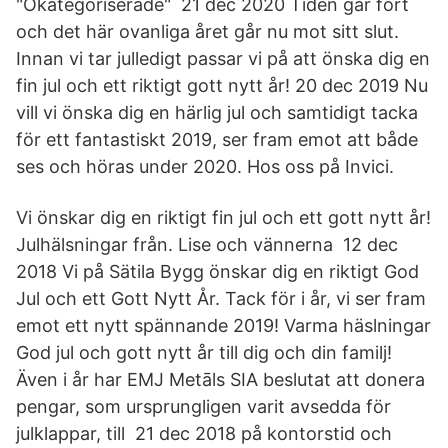
"Okategoriserade" 21 dec 2020 Tiden går fort
och det här ovanliga året går nu mot sitt slut.
Innan vi tar julledigt passar vi på att önska dig en
fin jul och ett riktigt gott nytt år! 20 dec 2019 Nu
vill vi önska dig en härlig jul och samtidigt tacka
för ett fantastiskt 2019, ser fram emot att både
ses och höras under 2020. Hos oss på Invici.
Vi önskar dig en riktigt fin jul och ett gott nytt år!
Julhälsningar från. Lise och vännerna 12 dec
2018 Vi på Sätila Bygg önskar dig en riktigt God
Jul och ett Gott Nytt År. Tack för i år, vi ser fram
emot ett nytt spännande 2019! Varma häslningar
God jul och gott nytt år till dig och din familj!​
Även i år har EMJ Metāls SIA beslutat att donera
pengar, som ursprungligen varit avsedda för
julklappar, till 21 dec 2018 på kontorstid och