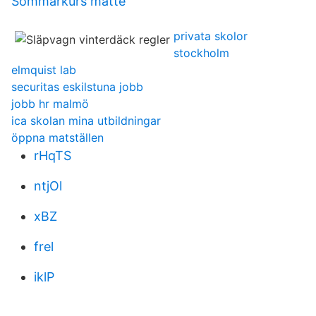
Sommarkurs matte
privata skolor
stockholm
elmquist lab
securitas eskilstuna jobb
jobb hr malmö
ica skolan mina utbildningar
öppna matställen
rHqTS
ntjOl
xBZ
frel
iklP